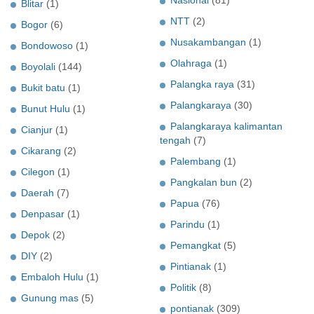
Nasional
(81)
Blitar
(1)
NTT
(2)
Bogor
(6)
Nusakambangan
(1)
Bondowoso
(1)
Olahraga
(1)
Boyolali
(144)
Palangka raya
(31)
Bukit batu
(1)
Palangkaraya
(30)
Bunut Hulu
(1)
Palangkaraya kalimantan
Cianjur
(1)
tengah
(7)
Cikarang
(2)
Palembang
(1)
Cilegon
(1)
Pangkalan bun
(2)
Daerah
(7)
Papua
(76)
Denpasar
(1)
Parindu
(1)
Depok
(2)
Pemangkat
(5)
DIY
(2)
Pintianak
(1)
Embaloh Hulu
(1)
Politik
(8)
Gunung mas
(5)
pontianak
(309)