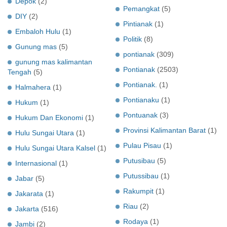
Depok
(2)
Pemangkat
(5)
DIY
(2)
Pintianak
(1)
Embaloh Hulu
(1)
Politik
(8)
Gunung mas
(5)
pontianak
(309)
gunung mas kalimantan
Pontianak
(2503)
Tengah
(5)
Pontianak.
(1)
Halmahera
(1)
Pontianaku
(1)
Hukum
(1)
Pontuanak
(3)
Hukum Dan Ekonomi
(1)
Provinsi Kalimantan Barat
(1)
Hulu Sungai Utara
(1)
Pulau Pisau
(1)
Hulu Sungai Utara Kalsel
(1)
Putusibau
(5)
Internasional
(1)
Putussibau
(1)
Jabar
(5)
Rakumpit
(1)
Jakarata
(1)
Riau
(2)
Jakarta
(516)
Rodaya
(1)
Jambi
(2)