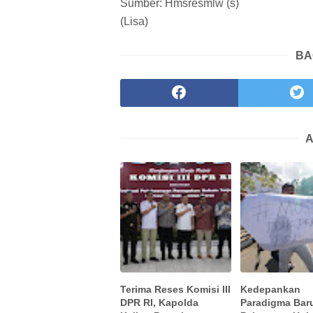
Sumber: Hmsresmlw (s)
(Lisa)
BA
A
Terima Reses Komisi III
Kedepankan
DPR RI, Kapolda
Paradigma Bar