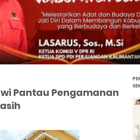
PE
SE
awi Pantau Pengamanan
asih