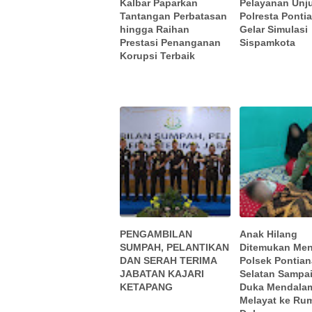
Kalbar Paparkan
Pelayanan Unj
Tantangan Perbatasan
Polresta Ponti
hingga Raihan
Gelar Simulasi
Prestasi Penanganan
Sispamkota
Korupsi Terbaik
PENGAMBILAN
Anak Hilang
SUMPAH, PELANTIKAN
Ditemukan Men
DAN SERAH TERIMA
Polsek Pontia
JABATAN KAJARI
Selatan Sampa
KETAPANG
Duka Mendala
Melayat ke Ru