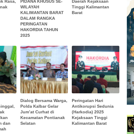
uk Rasa,
PIDANA KHUSUS SE-
Daerah Kejaksaan
anak
WILAYAH
Tinggi Kalimantan
KALIMANTAN BARAT
Barat
DALAM RANGKA
PERINGATAN
HAKORDIA TAHUN
2025
Dialog Bersama Warga,
Peringatan Hari
inggal,
Polda Kalbar Gelar
Antikorupsi Sedunia
nak
Jum’at Curhat di
(Harkodia) 2025
ikan
Kecamatan Pontianak
Kejaksaan Tinggi
m dan
Selatan
Kalimantan Barat
mah