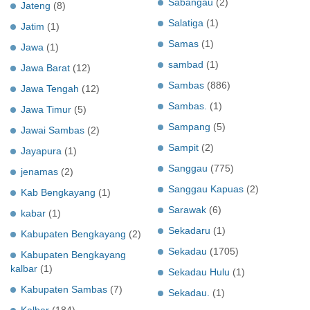
Sabangau
(2)
Jateng
(8)
Salatiga
(1)
Jatim
(1)
Samas
(1)
Jawa
(1)
sambad
(1)
Jawa Barat
(12)
Sambas
(886)
Jawa Tengah
(12)
Sambas.
(1)
Jawa Timur
(5)
Sampang
(5)
Jawai Sambas
(2)
Sampit
(2)
Jayapura
(1)
Sanggau
(775)
jenamas
(2)
Sanggau Kapuas
(2)
Kab Bengkayang
(1)
Sarawak
(6)
kabar
(1)
Sekadaru
(1)
Kabupaten Bengkayang
(2)
Sekadau
(1705)
Kabupaten Bengkayang
kalbar
(1)
Sekadau Hulu
(1)
Kabupaten Sambas
(7)
Sekadau.
(1)
Kalbar
(184)