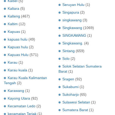
Kalsel
(5)
Seruyan Hulu
(1)
Kaltara
(5)
Singapura
(2)
Kalteng
(467)
singkawang
(3)
Kaltim
(12)
Singkawang
(1069)
Kapuas
(1)
SINGKAWANG
(1)
kapuas hulu
(49)
Singkawang.
(4)
Kapuas hulu
(2)
Sintang
(659)
Kapuas Hulu
(571)
Solo
(2)
Karau
(1)
Solok Selatan Sumatera
Karau kuala
(1)
Barat
(1)
Karau Kuala Kalimantan
Sragen
(92)
Tengah
(2)
Sukabumi
(1)
Karawang
(1)
Sukoharjo
(65)
Kayong Utara
(92)
Sulawesi Selatan
(1)
Kecamatan Ledo
(2)
Sumatera Barat
(1)
kecamatan Teriak
(1)