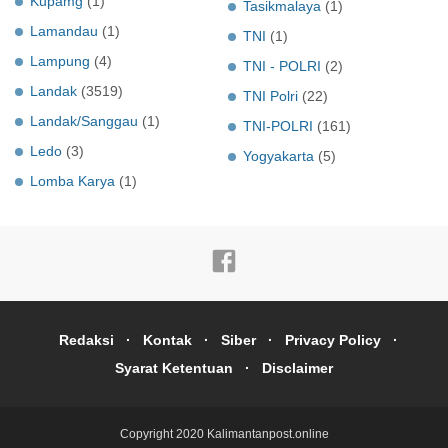
Kupamg
(1)
Tasikmalaya
(1)
Lamandau
(1)
TNI
(1)
Lampung
(4)
TNI - POLRI
(2)
Landak
(3519)
TNI Polri
(22)
Landak/Sanggau
(1)
TNI-POLRI
(161)
Ledo
(3)
Yogyakarta
(5)
Lomba Karya
(1)
Redaksi
Kontak
Siber
Privacy Policy
Syarat Ketentuan
Disclaimer
Copyright 2020
Kalimantanpost.online