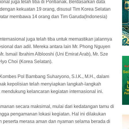
onal juga telah tiba di Pontianak. Berdasarkan data
 dengan kekuatan 19 orang, disusul Tim Korea Selatan
 Qatar membawa 14 orang dan Tim Garuda(Indonesia)
internasional juga telah tiba untuk memastikan jalannya
sional dan adil. Mereka antara lain Mr. Phong Nguyen
r. Ismail Ibrahim Alblooshi (Uni Emirat Arab), Mr. Sze
Hyo Choi (Korea Selatan).
Kombes Pol Bambang Suharyono, S.I.K., M.H., dalam
k kepolisian telah menyiapkan langkah-langkah
endukung kelancaran kegiatan internasional ini.
manan secara maksimal, mulai dari kedatangan tamu di
ngga pengamanan lokasi kegiatan. Hal ini dilakukan
an peserta merasa aman dan nyaman selama berada di