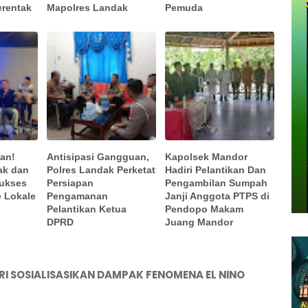
erentak
Mapolres Landak
Pemuda
an!
Antisipasi Gangguan,
Kapolsek Mandor
ak dan
Polres Landak Perketat
Hadiri Pelantikan Dan
Sukses
Persiapan
Pengambilan Sumpah
e Lokale
Pengamanan
Janji Anggota PTPS di
Pelantikan Ketua
Pendopo Makam
DPRD
Juang Mandor
I SOSIALISASIKAN DAMPAK FENOMENA EL NINO