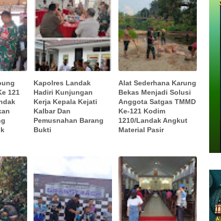
bung
Kapolres Landak
Alat Sederhana Karung
Ke 121
Hadiri Kunjungan
Bekas Menjadi Solusi
ndak
Kerja Kepala Kejati
Anggota Satgas TMMD
kan
Kalbar Dan
Ke-121 Kodim
ng
Pemusnahan Barang
1210/Landak Angkut
ik
Bukti
Material Pasir