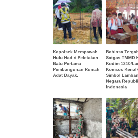
Kapolsek Mempawah
Babinsa Terga
Hulu Hadiri Peletakan
Satgas TMMD 
Batu Pertama
Kodim 1210/La
Pembangunan Rumah
Komsos Kenal
Adat Dayak.
Simbol Lamba
Negara Republ
Indonesia