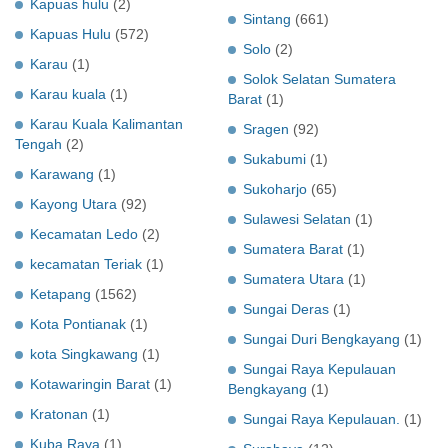
Kapuas hulu
(2)
Sintang
(661)
Kapuas Hulu
(572)
Solo
(2)
Karau
(1)
Solok Selatan Sumatera
Karau kuala
(1)
Barat
(1)
Karau Kuala Kalimantan
Sragen
(92)
Tengah
(2)
Sukabumi
(1)
Karawang
(1)
Sukoharjo
(65)
Kayong Utara
(92)
Sulawesi Selatan
(1)
Kecamatan Ledo
(2)
Sumatera Barat
(1)
kecamatan Teriak
(1)
Sumatera Utara
(1)
Ketapang
(1562)
Sungai Deras
(1)
Kota Pontianak
(1)
Sungai Duri Bengkayang
(1)
kota Singkawang
(1)
Sungai Raya Kepulauan
Kotawaringin Barat
(1)
Bengkayang
(1)
Kratonan
(1)
Sungai Raya Kepulauan.
(1)
Kuba Raya
(1)