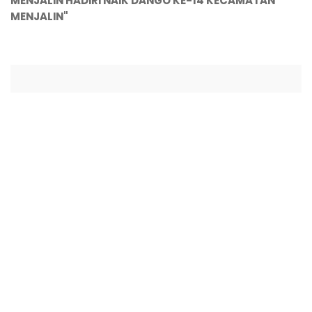
MENJALIN HADIRI NAIK DANGO KE-14 KECAMATAN
MENJALIN"