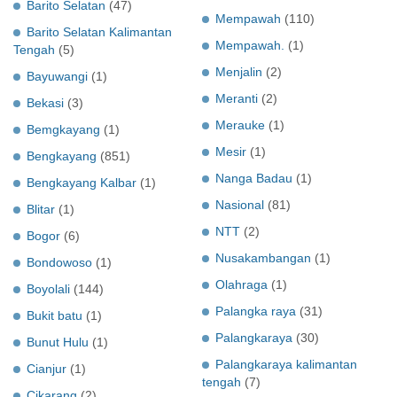
Barito Selatan
(47)
Mempawah
(110)
Barito Selatan Kalimantan
Mempawah.
(1)
Tengah
(5)
Menjalin
(2)
Bayuwangi
(1)
Meranti
(2)
Bekasi
(3)
Merauke
(1)
Bemgkayang
(1)
Mesir
(1)
Bengkayang
(851)
Nanga Badau
(1)
Bengkayang Kalbar
(1)
Nasional
(81)
Blitar
(1)
NTT
(2)
Bogor
(6)
Nusakambangan
(1)
Bondowoso
(1)
Olahraga
(1)
Boyolali
(144)
Palangka raya
(31)
Bukit batu
(1)
Palangkaraya
(30)
Bunut Hulu
(1)
Palangkaraya kalimantan
Cianjur
(1)
tengah
(7)
Cikarang
(2)