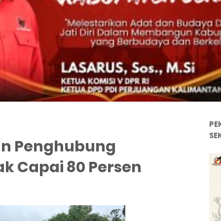
PE
SE
an Penghubung
k Capai 80 Persen