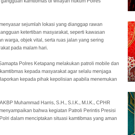
ya gangguan kamtibmas di wilayah hukum Polres
 menyasar sejumlah lokasi yang dianggap rawan
 gangguan ketertiban masyarakat, seperti kawasan
warga, objek vital, serta ruas jalan yang sering
akat pada malam hari.
Samapta Polres Ketapang melakukan patroli mobile dan
kamtibmas kepada masyarakat agar selalu menjaga
laporkan kepada pihak kepolisian apabila menemukan
KBP Muhammad Harris, S.H., S.I.K., M.I.K., CPHR
enyampaikan bahwa kegiatan Patroli Perintis Presisi
 Polri dalam menciptakan situasi kamtibmas yang aman