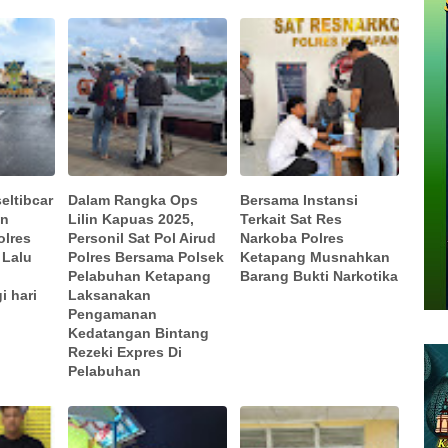
eltibcar
Dalam Rangka Ops
Bersama Instansi
in
Lilin Kapuas 2025,
Terkait Sat Res
olres
Personil Sat Pol Airud
Narkoba Polres
 Lalu
Polres Bersama Polsek
Ketapang Musnahkan
Pelabuhan Ketapang
Barang Bukti Narkotika
i hari
Laksanakan
Pengamanan
Kedatangan Bintang
Rezeki Expres Di
Pelabuhan