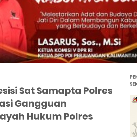
PE
SE
resisi Sat Samapta Polres
pasi Gangguan
layah Hukum Polres