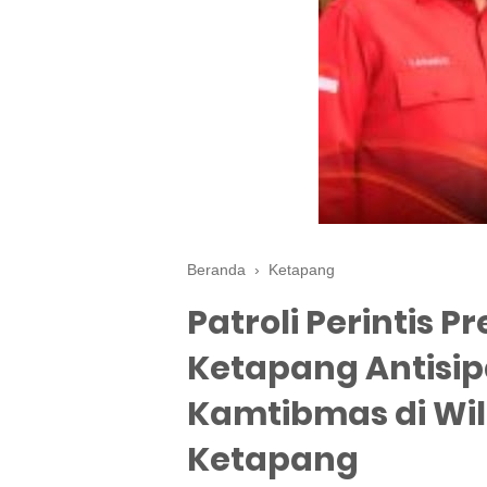
Beranda
›
Ketapang
Patroli Perintis P
Ketapang Antisi
Kamtibmas di Wi
Ketapang