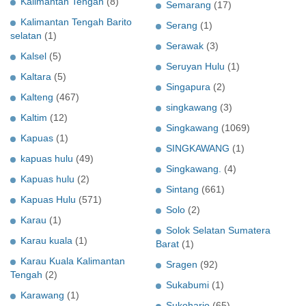
Kalimantan Tengah
(8)
Semarang
(17)
Kalimantan Tengah Barito
Serang
(1)
selatan
(1)
Serawak
(3)
Kalsel
(5)
Seruyan Hulu
(1)
Kaltara
(5)
Singapura
(2)
Kalteng
(467)
singkawang
(3)
Kaltim
(12)
Singkawang
(1069)
Kapuas
(1)
SINGKAWANG
(1)
kapuas hulu
(49)
Singkawang.
(4)
Kapuas hulu
(2)
Sintang
(661)
Kapuas Hulu
(571)
Solo
(2)
Karau
(1)
Solok Selatan Sumatera
Karau kuala
(1)
Barat
(1)
Karau Kuala Kalimantan
Sragen
(92)
Tengah
(2)
Sukabumi
(1)
Karawang
(1)
Sukoharjo
(65)