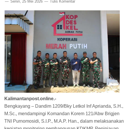
Senin, 25 Mei 2026
Tulis Komentar
Kalimantanpost.online.-
Bengkayang – Dandim 1209/Bky Letkol Inf Aprianda, S.H.,
M.Sc., mendampingi Komandan Korem 121/Abw Brigjen
TNI Purnomosidi, S.I.P., M.A.P. Han., dalam melaksanakan
kegiatan monitoring pembangunan KDKMP. Peninjauan