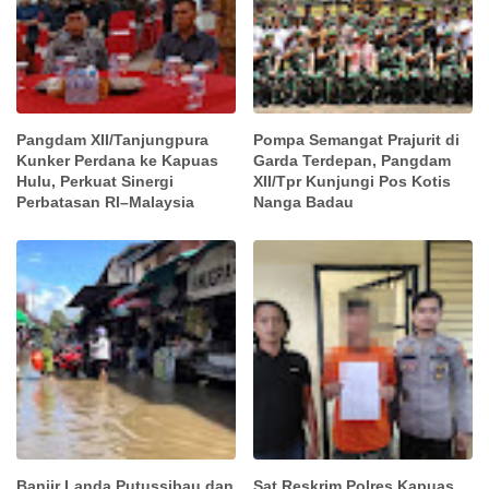
Pangdam XII/Tanjungpura
Pompa Semangat Prajurit di
Kunker Perdana ke Kapuas
Garda Terdepan, Pangdam
Hulu, Perkuat Sinergi
XII/Tpr Kunjungi Pos Kotis
Perbatasan RI–Malaysia
Nanga Badau
Banjir Landa Putussibau dan
Sat Reskrim Polres Kapuas