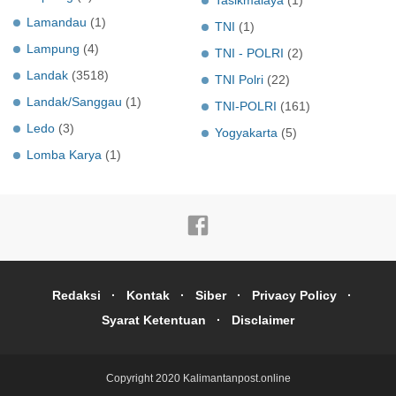
Lamandau
(1)
TNI
(1)
Lampung
(4)
TNI - POLRI
(2)
Landak
(3518)
TNI Polri
(22)
Landak/Sanggau
(1)
TNI-POLRI
(161)
Ledo
(3)
Yogyakarta
(5)
Lomba Karya
(1)
Redaksi
Kontak
Siber
Privacy Policy
Syarat Ketentuan
Disclaimer
Copyright 2020
Kalimantanpost.online