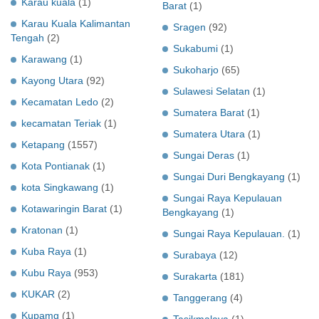
Karau kuala
(1)
Barat
(1)
Karau Kuala Kalimantan
Sragen
(92)
Tengah
(2)
Sukabumi
(1)
Karawang
(1)
Sukoharjo
(65)
Kayong Utara
(92)
Sulawesi Selatan
(1)
Kecamatan Ledo
(2)
Sumatera Barat
(1)
kecamatan Teriak
(1)
Sumatera Utara
(1)
Ketapang
(1557)
Sungai Deras
(1)
Kota Pontianak
(1)
Sungai Duri Bengkayang
(1)
kota Singkawang
(1)
Sungai Raya Kepulauan
Kotawaringin Barat
(1)
Bengkayang
(1)
Kratonan
(1)
Sungai Raya Kepulauan.
(1)
Kuba Raya
(1)
Surabaya
(12)
Kubu Raya
(953)
Surakarta
(181)
KUKAR
(2)
Tanggerang
(4)
Kupamg
(1)
Tasikmalaya
(1)