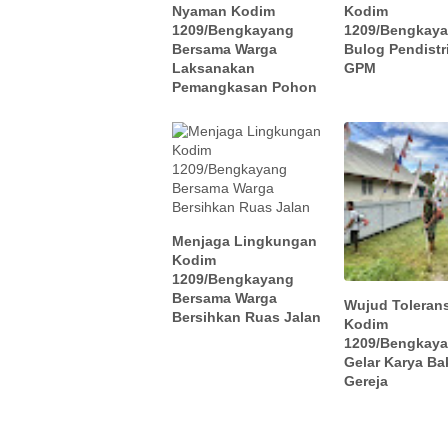
Nyaman Kodim
Kodim
1209/Bengkayang
1209/Bengkay
Bersama Warga
Bulog Pendistr
Laksanakan
GPM
Pemangkasan Pohon
Menjaga Lingkungan
Kodim
1209/Bengkayang
Bersama Warga
Wujud Tolerans
Bersihkan Ruas Jalan
Kodim
1209/Bengkay
Gelar Karya Bak
Gereja