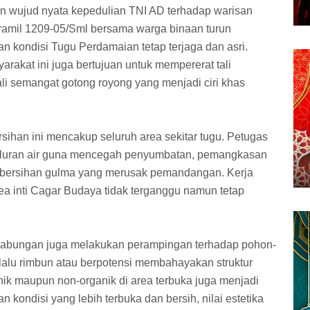
n wujud nyata kepedulian TNI AD terhadap warisan
ramil 1209-05/Sml bersama warga binaan turun
 kondisi Tugu Perdamaian tetap terjaga dan asri.
rakat ini juga bertujuan untuk mempererat tali
i semangat gotong royong yang menjadi ciri khas
ihan ini mencakup seluruh area sekitar tugu. Petugas
aluran air guna mencegah penyumbatan, pemangkasan
embersihan gulma yang merusak pemandangan. Kerja
area inti Cagar Budaya tidak terganggu namun tetap
m gabungan juga melakukan perampingan terhadap pohon-
erlalu rimbun atau berpotensi membahayakan struktur
k maupun non-organik di area terbuka juga menjadi
n kondisi yang lebih terbuka dan bersih, nilai estetika