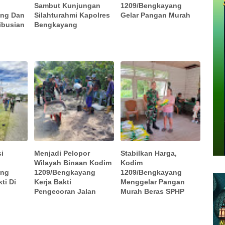
Sambut Kunjungan
1209/Bengkayang
ang Dan
Silahturahmi Kapolres
Gelar Pangan Murah
ibusian
Bengkayang
i
Menjadi Pelopor
Stabilkan Harga,
Wilayah Binaan Kodim
Kodim
ang
1209/Bengkayang
1209/Bengkayang
ti Di
Kerja Bakti
Menggelar Pangan
Pengecoran Jalan
Murah Beras SPHP