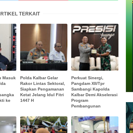
RTIKEL TERKAIT
su Masuk
Polda Kalbar Gelar
Perkuat Sinergi,
lda
Rakor Lintas Sektoral,
Pangdam XII/Tpr
Siapkan Pengamanan
Sambangi Kapolda
sangka
Ketat Jelang Idul Fitri
Kalbar Demi Akselerasi
ti ke
1447 H
Program
Pembangunan