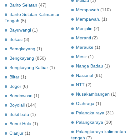
Meliau
(1)
Barito Selatan
(47)
Mempawah
(110)
Barito Selatan Kalimantan
Mempawah.
(1)
Tengah
(5)
Menjalin
(2)
Bayuwangi
(1)
Meranti
(2)
Bekasi
(3)
Merauke
(1)
Bemgkayang
(1)
Mesir
(1)
Bengkayang
(850)
Nanga Badau
(1)
Bengkayang Kalbar
(1)
Nasional
(81)
Blitar
(1)
NTT
(2)
Bogor
(6)
Nusakambangan
(1)
Bondowoso
(1)
Olahraga
(1)
Boyolali
(144)
Palangka raya
(31)
Bukit batu
(1)
Palangkaraya
(30)
Bunut Hulu
(1)
Palangkaraya kalimantan
Cianjur
(1)
tengah
(7)