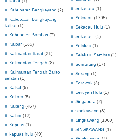
kabar
(1)
Sekadaru
(1)
Kabupaten Bengkayang
(2)
Sekadau
(1705)
Kabupaten Bengkayang
kalbar
(1)
Sekadau Hulu
(1)
Kabupaten Sambas
(7)
Sekadau.
(1)
Kalbar
(185)
Selakau
(1)
Kalimantan Barat
(21)
Selakau. Sambas
(1)
Kalimantan Tengah
(8)
Semarang
(17)
Kalimantan Tengah Barito
Serang
(1)
selatan
(1)
Serawak
(3)
Kalsel
(5)
Seruyan Hulu
(1)
Kaltara
(5)
Singapura
(2)
Kalteng
(467)
singkawang
(3)
Kaltim
(12)
Singkawang
(1069)
Kapuas
(1)
SINGKAWANG
(1)
kapuas hulu
(49)
Singkawang.
(4)