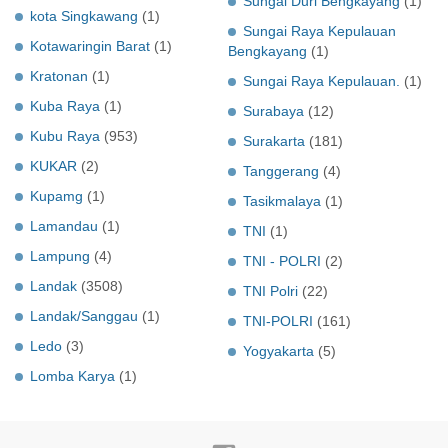
Sungai Duri Bengkayang
(1)
kota Singkawang
(1)
Sungai Raya Kepulauan
Kotawaringin Barat
(1)
Bengkayang
(1)
Kratonan
(1)
Sungai Raya Kepulauan.
(1)
Kuba Raya
(1)
Surabaya
(12)
Kubu Raya
(953)
Surakarta
(181)
KUKAR
(2)
Tanggerang
(4)
Kupamg
(1)
Tasikmalaya
(1)
Lamandau
(1)
TNI
(1)
Lampung
(4)
TNI - POLRI
(2)
Landak
(3508)
TNI Polri
(22)
Landak/Sanggau
(1)
TNI-POLRI
(161)
Ledo
(3)
Yogyakarta
(5)
Lomba Karya
(1)