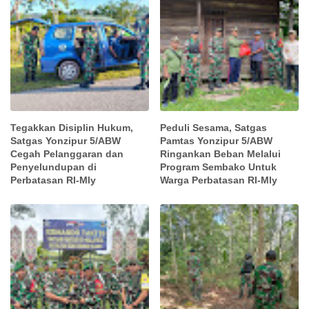
Tegakkan Disiplin Hukum,
Peduli Sesama, Satgas
Satgas Yonzipur 5/ABW
Pamtas Yonzipur 5/ABW
Cegah Pelanggaran dan
Ringankan Beban Melalui
Penyelundupan di
Program Sembako Untuk
Perbatasan RI-Mly
Warga Perbatasan RI-Mly