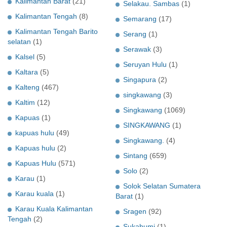
Kalimantan Barat
(21)
Selakau. Sambas
(1)
Kalimantan Tengah
(8)
Semarang
(17)
Kalimantan Tengah Barito
Serang
(1)
selatan
(1)
Serawak
(3)
Kalsel
(5)
Seruyan Hulu
(1)
Kaltara
(5)
Singapura
(2)
Kalteng
(467)
singkawang
(3)
Kaltim
(12)
Singkawang
(1069)
Kapuas
(1)
SINGKAWANG
(1)
kapuas hulu
(49)
Singkawang.
(4)
Kapuas hulu
(2)
Sintang
(659)
Kapuas Hulu
(571)
Solo
(2)
Karau
(1)
Solok Selatan Sumatera
Karau kuala
(1)
Barat
(1)
Karau Kuala Kalimantan
Sragen
(92)
Tengah
(2)
Sukabumi
(1)