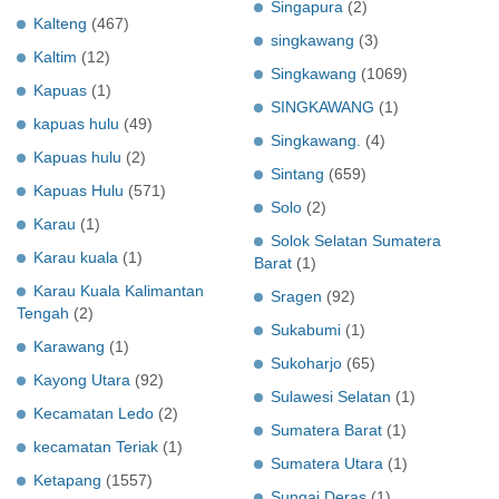
Singapura
(2)
Kalteng
(467)
singkawang
(3)
Kaltim
(12)
Singkawang
(1069)
Kapuas
(1)
SINGKAWANG
(1)
kapuas hulu
(49)
Singkawang.
(4)
Kapuas hulu
(2)
Sintang
(659)
Kapuas Hulu
(571)
Solo
(2)
Karau
(1)
Solok Selatan Sumatera
Karau kuala
(1)
Barat
(1)
Karau Kuala Kalimantan
Sragen
(92)
Tengah
(2)
Sukabumi
(1)
Karawang
(1)
Sukoharjo
(65)
Kayong Utara
(92)
Sulawesi Selatan
(1)
Kecamatan Ledo
(2)
Sumatera Barat
(1)
kecamatan Teriak
(1)
Sumatera Utara
(1)
Ketapang
(1557)
Sungai Deras
(1)