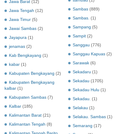
sambad
(1)
Jawa Barat
(12)
Sambas
(889)
Jawa Tengah
(12)
Sambas.
(1)
Jawa Timur
(5)
Sampang
(5)
Jawai Sambas
(2)
Sampit
(2)
Jayapura
(1)
Sanggau
(776)
jenamas
(2)
Sanggau Kapuas
(2)
Kab Bengkayang
(1)
Sarawak
(6)
kabar
(1)
Sekadaru
(1)
Kabupaten Bengkayang
(2)
Sekadau
(1705)
Kabupaten Bengkayang
kalbar
(1)
Sekadau Hulu
(1)
Kabupaten Sambas
(7)
Sekadau.
(1)
Kalbar
(185)
Selakau
(1)
Kalimantan Barat
(21)
Selakau. Sambas
(1)
Kalimantan Tengah
(8)
Semarang
(17)
Kalimantan Tengah Barito