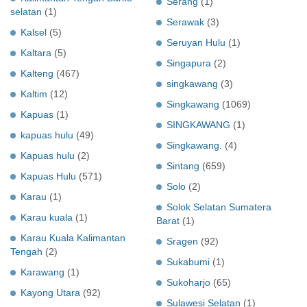
Serang
(1)
selatan
(1)
Serawak
(3)
Kalsel
(5)
Seruyan Hulu
(1)
Kaltara
(5)
Singapura
(2)
Kalteng
(467)
singkawang
(3)
Kaltim
(12)
Singkawang
(1069)
Kapuas
(1)
SINGKAWANG
(1)
kapuas hulu
(49)
Singkawang.
(4)
Kapuas hulu
(2)
Sintang
(659)
Kapuas Hulu
(571)
Solo
(2)
Karau
(1)
Solok Selatan Sumatera
Karau kuala
(1)
Barat
(1)
Karau Kuala Kalimantan
Sragen
(92)
Tengah
(2)
Sukabumi
(1)
Karawang
(1)
Sukoharjo
(65)
Kayong Utara
(92)
Sulawesi Selatan
(1)