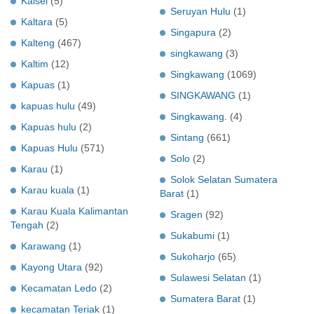
Kalsel
(5)
Seruyan Hulu
(1)
Kaltara
(5)
Singapura
(2)
Kalteng
(467)
singkawang
(3)
Kaltim
(12)
Singkawang
(1069)
Kapuas
(1)
SINGKAWANG
(1)
kapuas hulu
(49)
Singkawang.
(4)
Kapuas hulu
(2)
Sintang
(661)
Kapuas Hulu
(571)
Solo
(2)
Karau
(1)
Solok Selatan Sumatera
Karau kuala
(1)
Barat
(1)
Karau Kuala Kalimantan
Sragen
(92)
Tengah
(2)
Sukabumi
(1)
Karawang
(1)
Sukoharjo
(65)
Kayong Utara
(92)
Sulawesi Selatan
(1)
Kecamatan Ledo
(2)
Sumatera Barat
(1)
kecamatan Teriak
(1)