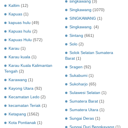
singkawang
(3)
Kaltim
(12)
Singkawang
(1070)
Kapuas
(1)
SINGKAWANG
(1)
kapuas hulu
(49)
Singkawang.
(4)
Kapuas hulu
(2)
Sintang
(661)
Kapuas Hulu
(572)
Solo
(2)
Karau
(1)
Solok Selatan Sumatera
Karau kuala
(1)
Barat
(1)
Karau Kuala Kalimantan
Sragen
(92)
Tengah
(2)
Sukabumi
(1)
Karawang
(1)
Sukoharjo
(65)
Kayong Utara
(92)
Sulawesi Selatan
(1)
Kecamatan Ledo
(2)
Sumatera Barat
(1)
kecamatan Teriak
(1)
Sumatera Utara
(1)
Ketapang
(1562)
Sungai Deras
(1)
Kota Pontianak
(1)
Sungai Duri Bengkayang
(1)