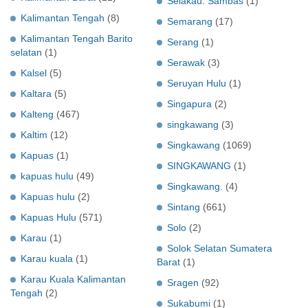
Selakau. Sambas
(1)
Kalimantan Tengah
(8)
Semarang
(17)
Kalimantan Tengah Barito
Serang
(1)
selatan
(1)
Serawak
(3)
Kalsel
(5)
Seruyan Hulu
(1)
Kaltara
(5)
Singapura
(2)
Kalteng
(467)
singkawang
(3)
Kaltim
(12)
Singkawang
(1069)
Kapuas
(1)
SINGKAWANG
(1)
kapuas hulu
(49)
Singkawang.
(4)
Kapuas hulu
(2)
Sintang
(661)
Kapuas Hulu
(571)
Solo
(2)
Karau
(1)
Solok Selatan Sumatera
Karau kuala
(1)
Barat
(1)
Karau Kuala Kalimantan
Sragen
(92)
Tengah
(2)
Sukabumi
(1)