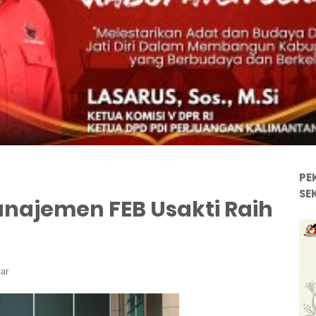
PE
SE
anajemen FEB Usakti Raih
ar