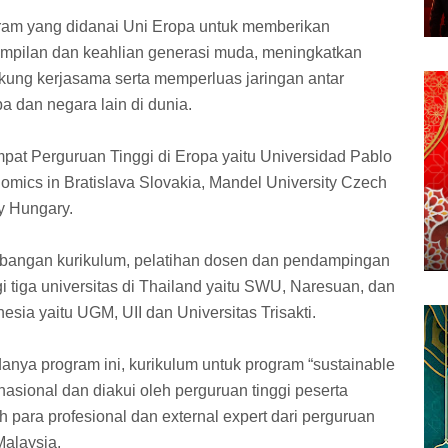
gram yang didanai Uni Eropa untuk memberikan
rampilan dan keahlian generasi muda, meningkatkan
ng kerjasama serta memperluas jaringan antar
a dan negara lain di dunia.
mpat Perguruan Tinggi di Eropa yaitu Universidad Pablo
nomics in Bratislava Slovakia, Mandel University Czech
y Hungary.
bangan kurikulum, pelatihan dosen dan pendampingan
i tiga universitas di Thailand yaitu SWU, Naresuan, dan
nesia yaitu UGM, UII dan Universitas Trisakti.
nya program ini, kurikulum untuk program “sustainable
asional dan diakui oleh perguruan tinggi peserta
h para profesional dan external expert dari perguruan
 Malaysia.