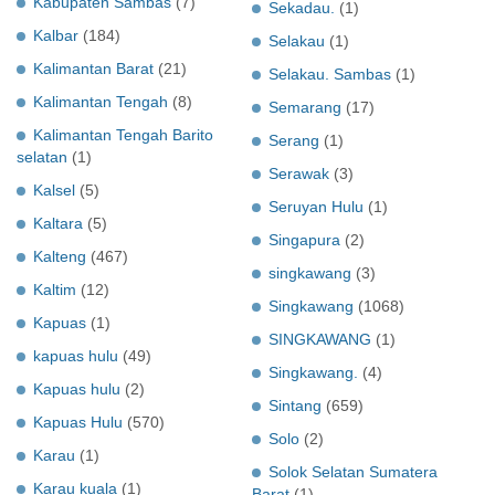
Kabupaten Sambas
(7)
Sekadau.
(1)
Kalbar
(184)
Selakau
(1)
Kalimantan Barat
(21)
Selakau. Sambas
(1)
Kalimantan Tengah
(8)
Semarang
(17)
Kalimantan Tengah Barito
Serang
(1)
selatan
(1)
Serawak
(3)
Kalsel
(5)
Seruyan Hulu
(1)
Kaltara
(5)
Singapura
(2)
Kalteng
(467)
singkawang
(3)
Kaltim
(12)
Singkawang
(1068)
Kapuas
(1)
SINGKAWANG
(1)
kapuas hulu
(49)
Singkawang.
(4)
Kapuas hulu
(2)
Sintang
(659)
Kapuas Hulu
(570)
Solo
(2)
Karau
(1)
Solok Selatan Sumatera
Karau kuala
(1)
Barat
(1)