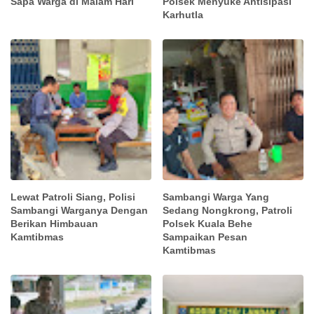
Sapa Warga di Malam Hari
Polsek Menyuke Antisipasi
Karhutla
Lewat Patroli Siang, Polisi
Sambangi Warga Yang
Sambangi Warganya Dengan
Sedang Nongkrong, Patroli
Berikan Himbauan
Polsek Kuala Behe
Kamtibmas
Sampaikan Pesan
Kamtibmas