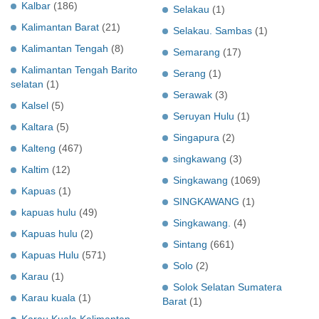
Kalbar
(186)
Selakau
(1)
Kalimantan Barat
(21)
Selakau. Sambas
(1)
Kalimantan Tengah
(8)
Semarang
(17)
Kalimantan Tengah Barito
Serang
(1)
selatan
(1)
Serawak
(3)
Kalsel
(5)
Seruyan Hulu
(1)
Kaltara
(5)
Singapura
(2)
Kalteng
(467)
singkawang
(3)
Kaltim
(12)
Singkawang
(1069)
Kapuas
(1)
SINGKAWANG
(1)
kapuas hulu
(49)
Singkawang.
(4)
Kapuas hulu
(2)
Sintang
(661)
Kapuas Hulu
(571)
Solo
(2)
Karau
(1)
Solok Selatan Sumatera
Karau kuala
(1)
Barat
(1)
Karau Kuala Kalimantan