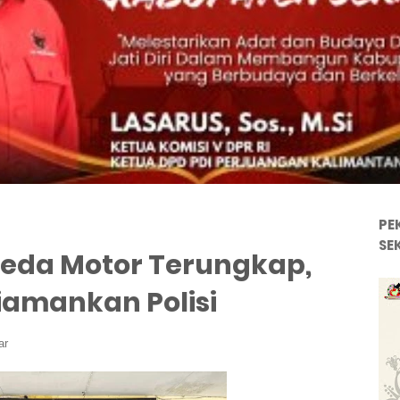
PE
SE
eda Motor Terungkap,
iamankan Polisi
ar