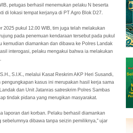
 WIB, petugas berhasil menemukan pelaku N beserta
i di lokasi tempat kerjanya di PT Agro Blok D27.
 2025 pukul 12.00 WIB, tim juga telah melakukan
rujung pada penemuan kendaraan tersebut pada pukul
ku kemudian diamankan dan dibawa ke Polres Landak
 hasil interogasi, pelaku mengakui bahwa ia melakukan
.
S.H., S.I.K., melalui Kasat Reskrim AKP Heri Susandi,
n pengungkapan kasus ini merupakan hasil kerja sama
s Landak dan Unit Jatanras satreskrim Polres Sambas
p tindak pidana yang merugikan masyarakat.
a laporan dari korban. Pelaku berhasil diamankan
g sebelumnya dibawa tanpa seizin pemiliknya,” ujar