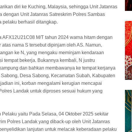
ikan diri ke Kuching, Malaysia, sehingga Unit Jatanras
a dengan Unit Jatanras Satreskrim Polres Sambas
 pelaku berhasil ditangkap.
da AFX12U21C08 M/T tahun 2024 warna hitam dengan
r atas nama S tersebut dipinjam oleh AS. Namun,
 tangan ke N, yang mengaku meminjam kendaraan
si tempat bekerja. Bukannya kembali, N justru
 kampung dan bahkan membawanya ke tempat kerjanya
un Sabong, Desa Sabong, Kecamatan Subah, Kabupaten
ejadian ini, korban mengalami kerugian mencapai
olres Landak untuk diproses sesuai hukum yang
elaku yaitu Pada Selasa, 04 Oktober 2025 sekitar
krim Polres Landak yang diback-up oleh Unit Jatanras
enyelidikan lanjutan untuk melacak keberadaan pelaku