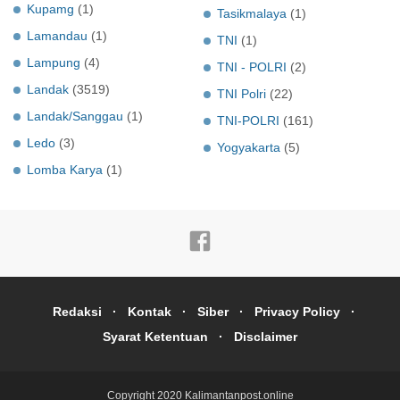
Kupamg
(1)
Tasikmalaya
(1)
Lamandau
(1)
TNI
(1)
Lampung
(4)
TNI - POLRI
(2)
Landak
(3519)
TNI Polri
(22)
Landak/Sanggau
(1)
TNI-POLRI
(161)
Ledo
(3)
Yogyakarta
(5)
Lomba Karya
(1)
Redaksi
Kontak
Siber
Privacy Policy
Syarat Ketentuan
Disclaimer
Copyright 2020
Kalimantanpost.online