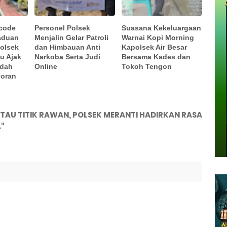
rcode
Personel Polsek
Suasana Kekeluargaan
aduan
Menjalin Gelar Patroli
Warnai Kopi Morning
Polsek
dan Himbauan Anti
Kapolsek Air Besar
u Ajak
Narkoba Serta Judi
Bersama Kades dan
udah
Online
Tokoh Tengon
poran
AU TITIK RAWAN, POLSEK MERANTI HADIRKAN RASA
"