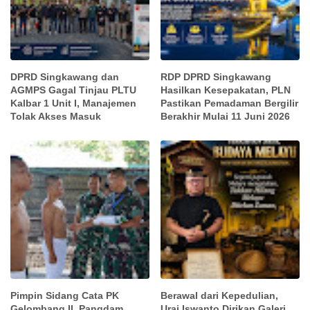
DPRD Singkawang dan
RDP DPRD Singkawang
AGMPS Gagal Tinjau PLTU
Hasilkan Kesepakatan, PLN
Kalbar 1 Unit I, Manajemen
Pastikan Pemadaman Bergilir
Tolak Akses Masuk
Berakhir Mulai 11 Juni 2026
Pimpin Sidang Cata PK
Berawal dari Kepedulian,
Gelombang II, Pangdam
Urai Iswanto Dirikan Galeri