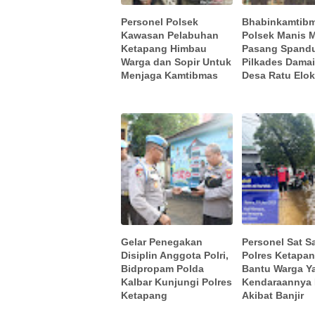
Personel Polsek
Bhabinkamtib
Kawasan Pelabuhan
Polsek Manis 
Ketapang Himbau
Pasang Spand
Warga dan Sopir Untuk
Pilkades Damai
Menjaga Kamtibmas
Desa Ratu Elo
Gelar Penegakan
Personel Sat 
Disiplin Anggota Polri,
Polres Ketapan
Bidpropam Polda
Bantu Warga Y
Kalbar Kunjungi Polres
Kendaraannya
Ketapang
Akibat Banjir