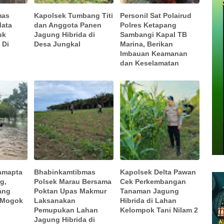
mas
Kapolsek Tumbang Titi
Personil Sat Polairud
Mata
dan Anggota Panen
Polres Ketapang
uk
Jagung Hibrida di
Sambangi Kapal TB
 Di
Desa Jungkal
Marina, Berikan
k
Imbauan Keamanan
dan Keselamatan
Samapta
Bhabinkamtibmas
Kapolsek Delta Pawan
g,
Polsek Marau Bersama
Cek Perkembangan
ang
Poktan Upas Makmur
Tanaman Jagung
 Mogok
Laksanakan
Hibrida di Lahan
Pemupukan Lahan
Kelompok Tani Nilam 2
Jagung Hibrida di