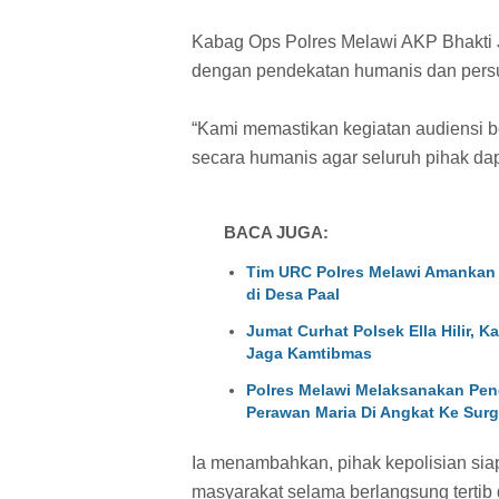
Kabag Ops Polres Melawi AKP Bhakti
dengan pendekatan humanis dan persu
“Kami memastikan kegiatan audiensi 
secara humanis agar seluruh pihak da
BACA JUGA:
Tim URC Polres Melawi Amankan
di Desa Paal
Jumat Curhat Polsek Ella Hilir, 
Jaga Kamtibmas
Polres Melawi Melaksanakan Pen
Perawan Maria Di Angkat Ke Sur
Ia menambahkan, pihak kepolisian si
masyarakat selama berlangsung tertib 