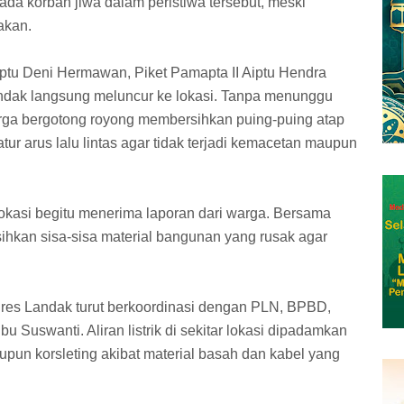
ada korban jiwa dalam peristiwa tersebut, meski
akan.
Iptu Deni Hermawan, Piket Pamapta II Aiptu Hendra
andak langsung meluncur ke lokasi. Tanpa menunggu
rga bergotong royong membersihkan puing-puing atap
r arus lalu lintas agar tidak terjadi kemacetan maupun
okasi begitu menerima laporan dari warga. Bersama
ihkan sisa-sisa material bangunan yang rusak agar
res Landak turut berkoordinasi dengan PLN, BPBD,
u Suswanti. Aliran listrik di sekitar lokasi dipadamkan
pun korsleting akibat material basah dan kabel yang