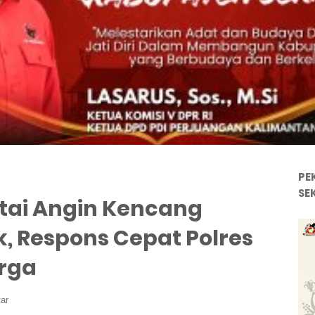
PE
SE
rtai Angin Kencang
, Respons Cepat Polres
arga
ar