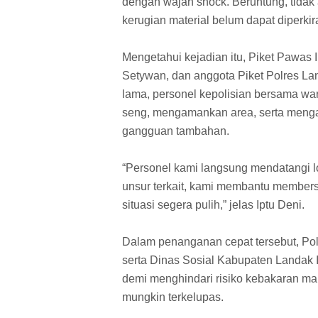
dengan wajah shock. Beruntung, tidak 
kerugian material belum dapat diperkir
Mengetahui kejadian itu, Piket Pawas 
Setywan, dan anggota Piket Polres L
lama, personel kepolisian bersama wa
seng, mengamankan area, serta mengatu
gangguan tambahan.
“Personel kami langsung mendatangi l
unsur terkait, kami membantu members
situasi segera pulih,” jelas Iptu Deni.
Dalam penanganan cepat tersebut, Pol
serta Dinas Sosial Kabupaten Landak Ib
demi menghindari risiko kebakaran mau
mungkin terkelupas.