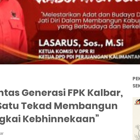
PE
SE
ntas Generasi FPK Kalbar,
 Satu Tekad Membangun
ngkai Kebhinnekaan”
ar