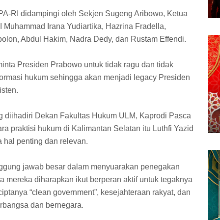
A-RI didampingi oleh Sekjen Sugeng Aribowo, Ketua
 Muhammad Irana Yudiartika, Hazrina Fradella,
on, Abdul Hakim, Nadra Dedy, dan Rustam Effendi.
nta Presiden Prabowo untuk tidak ragu dan tidak
formasi hukum sehingga akan menjadi legacy Presiden
isten.
g diihadiri Dekan Fakultas Hukum ULM, Kaprodi Pasca
a praktisi hukum di Kalimantan Selatan itu Luthfi Yazid
 hal penting dan relevan.
nggung jawab besar dalam menyuarakan penegakan
 mereka diharapkan ikut berperan aktif untuk tegaknya
iptanya “clean government”, kesejahteraan rakyat, dan
erbangsa dan bernegara.