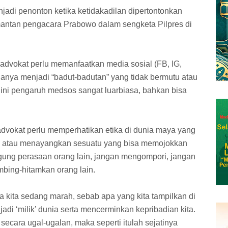
adi penonton ketika ketidakadilan dipertontonkan
 mantan pengacara Prabowo dalam sengketa Pilpres di
ra advokat perlu memanfaatkan media sosial (FB, IG,
n hanya menjadi “badut-badutan” yang tidak bermutu atau
 ini pengaruh medsos sangat luarbiasa, bahkan bisa
advokat perlu memperhatikan etika di dunia maya yang
ulis atau menayangkan sesuatu yang bisa memojokkan
ggung perasaan orang lain, jangan mengompori, jangan
ing-hitamkan orang lain.
ika kita sedang marah, sebab apa yang kita tampilkan di
di ‘milik’ dunia serta mencerminkan kepribadian kita.
 secara ugal-ugalan, maka seperti itulah sejatinya