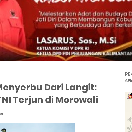
PE
SE
enyerbu Dari Langit:
TNI Terjun di Morowali
ar