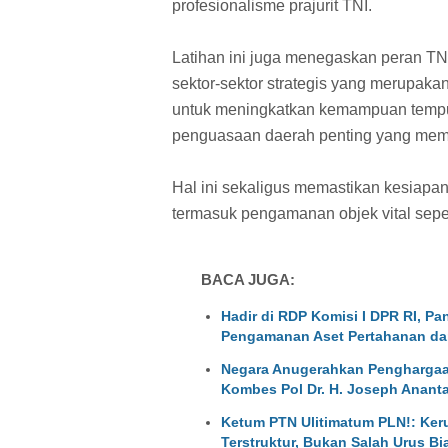
profesionalisme prajurit TNI.
Latihan ini juga menegaskan peran T
sektor-sektor strategis yang merupaka
untuk meningkatkan kemampuan tempur 
penguasaan daerah penting yang memer
Hal ini sekaligus memastikan kesiapa
termasuk pengamanan objek vital sepe
BACA JUGA:
Hadir di RDP Komisi I DPR RI, Pa
Pengamanan Aset Pertahanan da
Negara Anugerahkan Penghargaan
Kombes Pol Dr. H. Joseph Ananta
Ketum PTN Ulitimatum PLN!: Keru
Terstruktur, Bukan Salah Urus Bi