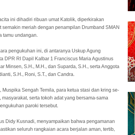
.
ta ini dihadiri ribuan umat Katolik, diperkirakan
at semakin meriah dengan penampilan Drumband SMAN
a tamu undangan.
cara pengukuhan ini, di antaranya Uskup Agung
ta DPR RI Dapil Kalbar 1 Franciscus Maria Agustinus
r Minsen, S.H., M.H., dan Suparda, S.H., serta Anggota
ti, S.H., Roni, S.T., dan Candra.
m, Muspika Sengah Temila, para ketua stasi dan kring se-
 masyarakat, serta tokoh adat yang bersama-sama
ngukuhan paroki tersebut.
dus Didy Kusnadi, menyampaikan bahwa pengamanan
tikan seluruh rangkaian acara berjalan aman, tertib,