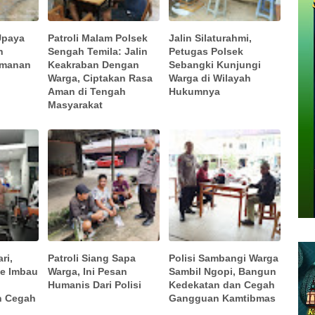
 Upaya
Patroli Malam Polsek
Jalin Silaturahmi,
h
Sengah Temila: Jalin
Petugas Polsek
amanan
Keakraban Dengan
Sebangki Kunjungi
Warga, Ciptakan Rasa
Warga di Wilayah
Aman di Tengah
Hukumnya
Masyarakat
ri,
Patroli Siang Sapa
Polisi Sambangi Warga
e Imbau
Warga, Ini Pesan
Sambil Ngopi, Bangun
Humanis Dari Polisi
Kedekatan dan Cegah
n Cegah
Gangguan Kamtibmas