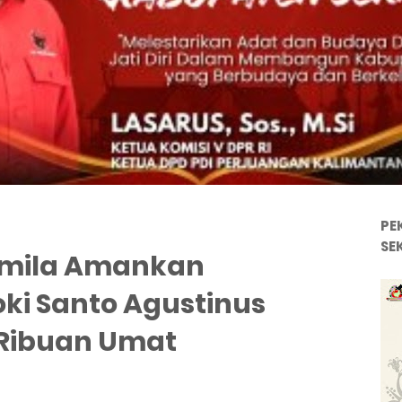
PE
SE
emila Amankan
ki Santo Agustinus
i Ribuan Umat