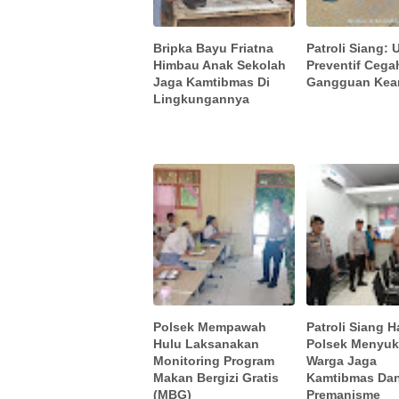
Bripka Bayu Friatna
Patroli Siang:
Himbau Anak Sekolah
Preventif Cega
Jaga Kamtibmas Di
Gangguan Ke
Lingkungannya
Polsek Mempawah
Patroli Siang Ha
Hulu Laksanakan
Polsek Menyuk
Monitoring Program
Warga Jaga
Makan Bergizi Gratis
Kamtibmas Da
(MBG)
Premanisme