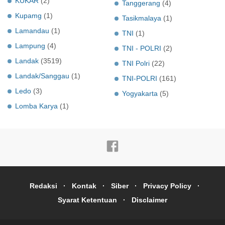
KUKAR
(2)
Tanggerang
(4)
Kupamg
(1)
Tasikmalaya
(1)
Lamandau
(1)
TNI
(1)
Lampung
(4)
TNI - POLRI
(2)
Landak
(3519)
TNI Polri
(22)
Landak/Sanggau
(1)
TNI-POLRI
(161)
Ledo
(3)
Yogyakarta
(5)
Lomba Karya
(1)
Redaksi
Kontak
Siber
Privacy Policy
Syarat Ketentuan
Disclaimer