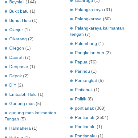
Olahraga
(1)
Boyolali
(144)
Palangka raya
(31)
Bukit batu
(1)
Palangkaraya
(30)
Bunut Hulu
(1)
Palangkaraya kalimantan
Cianjur
(1)
tengah
(7)
Cikarang
(2)
Palembang
(1)
Cilegon
(1)
Pangkalan bun
(2)
Daerah
(7)
Papua
(76)
Denpasar
(1)
Parindu
(1)
Depok
(2)
Pemangkat
(5)
DIY
(2)
Pintianak
(1)
Embaloh Hulu
(1)
Politik
(8)
Gunung mas
(5)
pontianak
(309)
gunung mas kalimantan
Pontianak
(2504)
Tengah
(5)
Pontianak.
(1)
Halmahera
(1)
Pontianaku
(1)
Hukum
(1)