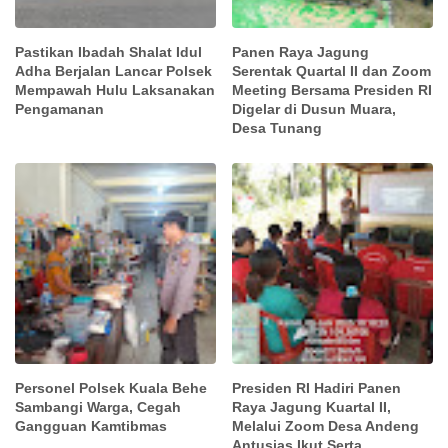
Pastikan Ibadah Shalat Idul
Panen Raya Jagung
Adha Berjalan Lancar Polsek
Serentak Quartal II dan Zoom
Mempawah Hulu Laksanakan
Meeting Bersama Presiden RI
Pengamanan
Digelar di Dusun Muara,
Desa Tunang
Personel Polsek Kuala Behe
Presiden RI Hadiri Panen
Sambangi Warga, Cegah
Raya Jagung Kuartal II,
Gangguan Kamtibmas
Melalui Zoom Desa Andeng
Antusias Ikut Serta