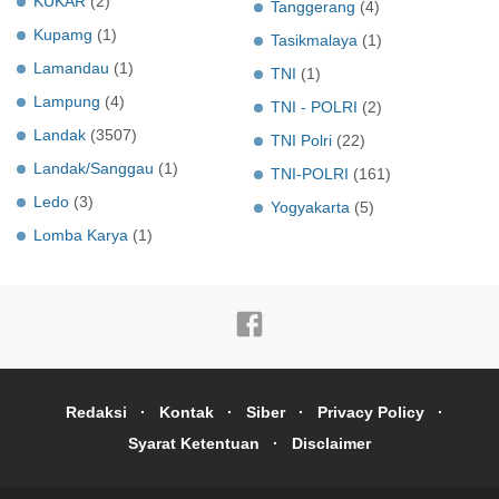
KUKAR
(2)
Tanggerang
(4)
Kupamg
(1)
Tasikmalaya
(1)
Lamandau
(1)
TNI
(1)
Lampung
(4)
TNI - POLRI
(2)
Landak
(3507)
TNI Polri
(22)
Landak/Sanggau
(1)
TNI-POLRI
(161)
Ledo
(3)
Yogyakarta
(5)
Lomba Karya
(1)
Redaksi
Kontak
Siber
Privacy Policy
Syarat Ketentuan
Disclaimer