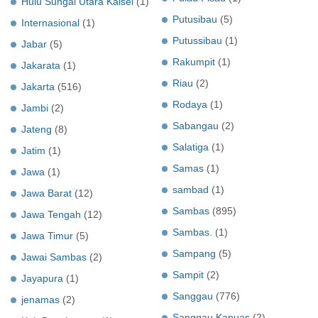
Hulu Sungai Utara Kalsel
(1)
Putusibau
(5)
Internasional
(1)
Putussibau
(1)
Jabar
(5)
Rakumpit
(1)
Jakarata
(1)
Riau
(2)
Jakarta
(516)
Rodaya
(1)
Jambi
(2)
Sabangau
(2)
Jateng
(8)
Salatiga
(1)
Jatim
(1)
Samas
(1)
Jawa
(1)
sambad
(1)
Jawa Barat
(12)
Sambas
(895)
Jawa Tengah
(12)
Sambas.
(1)
Jawa Timur
(5)
Sampang
(5)
Jawai Sambas
(2)
Sampit
(2)
Jayapura
(1)
Sanggau
(776)
jenamas
(2)
Sanggau Kapuas
(2)