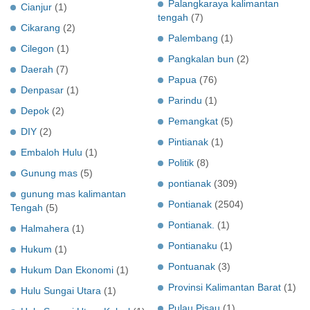
Palangkaraya kalimantan
Cianjur
(1)
tengah
(7)
Cikarang
(2)
Palembang
(1)
Cilegon
(1)
Pangkalan bun
(2)
Daerah
(7)
Papua
(76)
Denpasar
(1)
Parindu
(1)
Depok
(2)
Pemangkat
(5)
DIY
(2)
Pintianak
(1)
Embaloh Hulu
(1)
Politik
(8)
Gunung mas
(5)
pontianak
(309)
gunung mas kalimantan
Pontianak
(2504)
Tengah
(5)
Pontianak.
(1)
Halmahera
(1)
Pontianaku
(1)
Hukum
(1)
Pontuanak
(3)
Hukum Dan Ekonomi
(1)
Provinsi Kalimantan Barat
(1)
Hulu Sungai Utara
(1)
Pulau Pisau
(1)