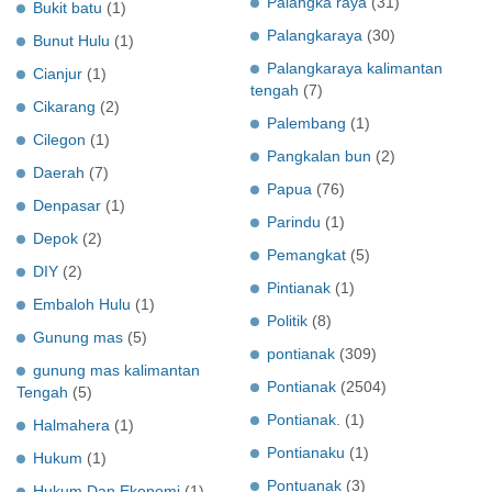
Palangka raya
(31)
Bukit batu
(1)
Palangkaraya
(30)
Bunut Hulu
(1)
Palangkaraya kalimantan
Cianjur
(1)
tengah
(7)
Cikarang
(2)
Palembang
(1)
Cilegon
(1)
Pangkalan bun
(2)
Daerah
(7)
Papua
(76)
Denpasar
(1)
Parindu
(1)
Depok
(2)
Pemangkat
(5)
DIY
(2)
Pintianak
(1)
Embaloh Hulu
(1)
Politik
(8)
Gunung mas
(5)
pontianak
(309)
gunung mas kalimantan
Pontianak
(2504)
Tengah
(5)
Pontianak.
(1)
Halmahera
(1)
Pontianaku
(1)
Hukum
(1)
Pontuanak
(3)
Hukum Dan Ekonomi
(1)