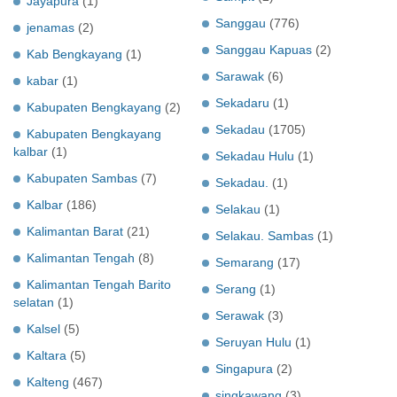
Jayapura
(1)
Sanggau
(776)
jenamas
(2)
Sanggau Kapuas
(2)
Kab Bengkayang
(1)
Sarawak
(6)
kabar
(1)
Sekadaru
(1)
Kabupaten Bengkayang
(2)
Sekadau
(1705)
Kabupaten Bengkayang
kalbar
(1)
Sekadau Hulu
(1)
Kabupaten Sambas
(7)
Sekadau.
(1)
Kalbar
(186)
Selakau
(1)
Kalimantan Barat
(21)
Selakau. Sambas
(1)
Kalimantan Tengah
(8)
Semarang
(17)
Kalimantan Tengah Barito
Serang
(1)
selatan
(1)
Serawak
(3)
Kalsel
(5)
Seruyan Hulu
(1)
Kaltara
(5)
Singapura
(2)
Kalteng
(467)
singkawang
(3)