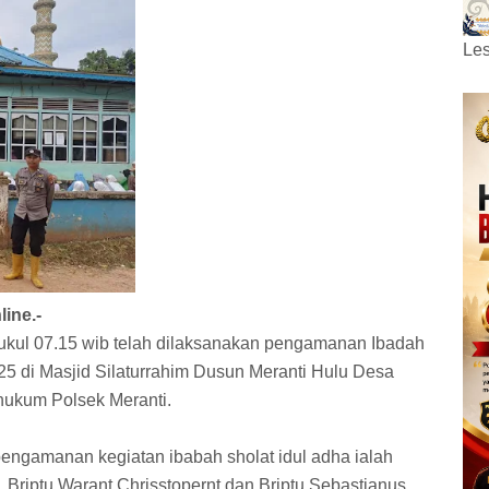
Les
ine.-
pukul 07.15 wib telah dilaksanakan pengamanan Ibadah
25 di Masjid Silaturrahim Dusun Meranti Hulu Desa
hukum Polsek Meranti.
ngamanan kegiatan ibabah sholat idul adha ialah
, Briptu Warant Chrisstopernt dan Briptu Sebastianus