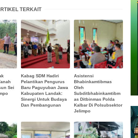
RTIKEL TERKAIT
ak
Kabag SDM Hadiri
Asistensi
Tanah
Pelantikan Pengurus
Bhabinkamtibmas
sun Sei
Baru Paguyuban Jawa
Oleh
impo
Kabupaten Landak:
Subditbhabinkamtibm
Sinergi Untuk Budaya
as Ditbinmas Polda
Dan Pembangunan
Kalbar Di Polsubsektor
Jelimpo