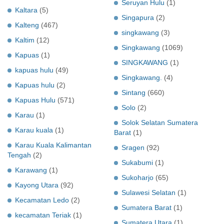
Seruyan Hulu
(1)
Kaltara
(5)
Singapura
(2)
Kalteng
(467)
singkawang
(3)
Kaltim
(12)
Singkawang
(1069)
Kapuas
(1)
SINGKAWANG
(1)
kapuas hulu
(49)
Singkawang.
(4)
Kapuas hulu
(2)
Sintang
(660)
Kapuas Hulu
(571)
Solo
(2)
Karau
(1)
Solok Selatan Sumatera
Karau kuala
(1)
Barat
(1)
Karau Kuala Kalimantan
Sragen
(92)
Tengah
(2)
Sukabumi
(1)
Karawang
(1)
Sukoharjo
(65)
Kayong Utara
(92)
Sulawesi Selatan
(1)
Kecamatan Ledo
(2)
Sumatera Barat
(1)
kecamatan Teriak
(1)
Sumatera Utara
(1)