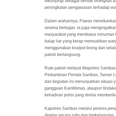
dikunjungi sebagai bentuk sinergitas 
peningkatan pengawasan terhadap wa
Dalam arahannya, Pawas menekankan
selama bertugas. Ia juga mengingatka
masyarakat yang membawa minuman ker
balap liar yang kerap meresahkan warg
menggunakan knalpot brong dan selal
patroli berlangsung.
Rute patroli meliputi Mapolres Samba
Perkantoran Pemda Sambas, Taman Lu
dari kegiatan ini menunjukkan situasi y
gangguan Kamtibmas, ataupun tindak
kehadiran polisi yang dinilai memberi
Kapolres Sambas melalui perwira penge
digelar secara rutin dan berkelanjuta