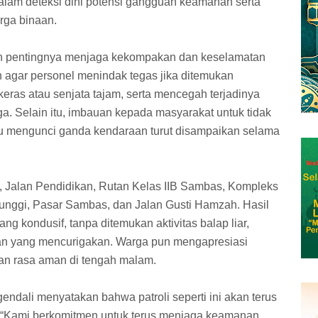
dalam deteksi dini potensi gangguan keamanan serta
rga binaan.
 pentingnya menjaga kekompakan dan keselamatan
n agar personel menindak tegas jika ditemukan
as atau senjata tajam, serta mencegah terjadinya
a. Selain itu, imbauan kepada masyarakat untuk tidak
u mengunci ganda kendaraan turut disampaikan selama
s, Jalan Pendidikan, Rutan Kelas IIB Sambas, Kompleks
nggi, Pasar Sambas, dan Jalan Gusti Hamzah. Hasil
ang kondusif, tanpa ditemukan aktivitas balap liar,
an yang mencurigakan. Warga pun mengapresiasi
kan rasa aman di tengah malam.
ndali menyatakan bahwa patroli seperti ini akan terus
n. “Kami berkomitmen untuk terus menjaga keamanan