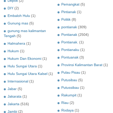
Depok
(2)
Pemangkat
(5)
DIY
(2)
Pintianak
(1)
Embaloh Hulu
(1)
Politik
(8)
Gunung mas
(5)
pontianak
(309)
gunung mas kalimantan
Pontianak
(2504)
Tengah
(5)
Pontianak.
(1)
Halmahera
(1)
Pontianaku
(1)
Hukum
(1)
Pontuanak
(3)
Hukum Dan Ekonomi
(1)
Provinsi Kalimantan Barat
(1)
Hulu Sungai Utara
(1)
Pulau Pisau
(1)
Hulu Sungai Utara Kalsel
(1)
Putusibau
(5)
Internasional
(1)
Putussibau
(1)
Jabar
(5)
Rakumpit
(1)
Jakarata
(1)
Riau
(2)
Jakarta
(516)
Rodaya
(1)
Jambi
(2)