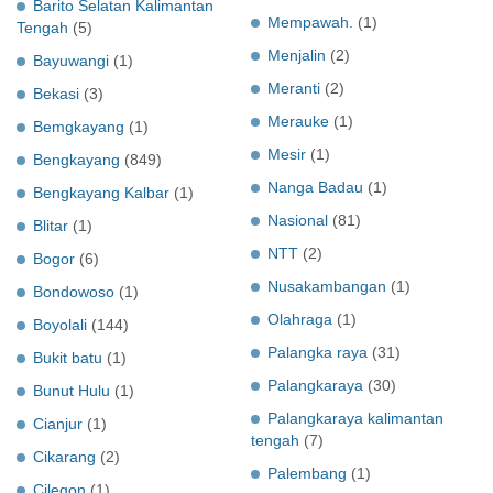
Barito Selatan Kalimantan
Mempawah.
(1)
Tengah
(5)
Menjalin
(2)
Bayuwangi
(1)
Meranti
(2)
Bekasi
(3)
Merauke
(1)
Bemgkayang
(1)
Mesir
(1)
Bengkayang
(849)
Nanga Badau
(1)
Bengkayang Kalbar
(1)
Nasional
(81)
Blitar
(1)
NTT
(2)
Bogor
(6)
Nusakambangan
(1)
Bondowoso
(1)
Olahraga
(1)
Boyolali
(144)
Palangka raya
(31)
Bukit batu
(1)
Palangkaraya
(30)
Bunut Hulu
(1)
Palangkaraya kalimantan
Cianjur
(1)
tengah
(7)
Cikarang
(2)
Palembang
(1)
Cilegon
(1)