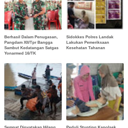
Berhasil Dalam Penugasan,
Sidokkes Polres Landak
Pangdam XII/Tpr Bangga
Lakukan Pemeriksaan
Sambut Kedatangan Satgas
Kesehatan Tahanan
Yonarmed 16/TK
Sempat Dinyatakan Hilang
Peduli Stunting Kapolsek