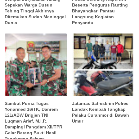
Sepekan Warga Dusun
Beserta Pengurus Ranting
Tebing Tinggi Akhirnya
Bhayangkari Pantau
Ditemukan Sudah Meninggal
Langsung Kegiatan
Dunia
Posyandu
Sambut Purna Tugas
Jatanras Satreskrim Polres
Yonarmed 16/TK, Danrem
Landak Kembali Tangkap
121/ABW Brigjen TNI
Pelaku Curanmor di Bawah
Luqman Arief, M.I.P.,
Umur
Dampingi Pangdam XII/TPR
Gelar Barang Bukti Hasil
Tangkapan Selama